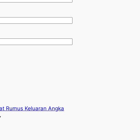
t Rumus Keluaran Angka
→