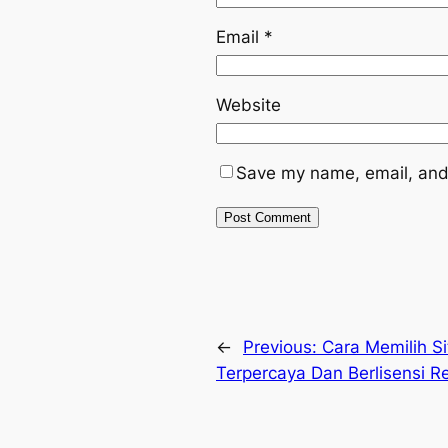
Email
*
Website
Save my name, email, and 
←
Previous:
Cara Memilih Si
Terpercaya Dan Berlisensi R