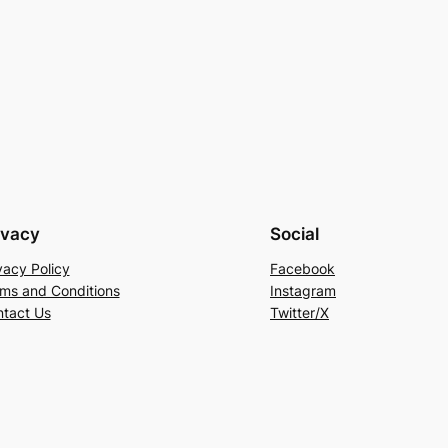
ivacy
Social
vacy Policy
Facebook
ms and Conditions
Instagram
tact Us
Twitter/X