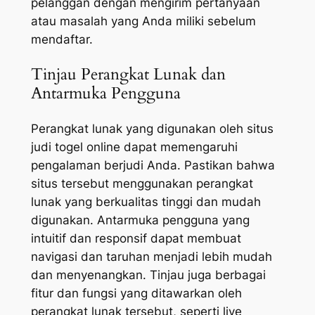
pelanggan dengan mengirim pertanyaan
atau masalah yang Anda miliki sebelum
mendaftar.
Tinjau Perangkat Lunak dan
Antarmuka Pengguna
Perangkat lunak yang digunakan oleh situs
judi togel online dapat memengaruhi
pengalaman berjudi Anda. Pastikan bahwa
situs tersebut menggunakan perangkat
lunak yang berkualitas tinggi dan mudah
digunakan. Antarmuka pengguna yang
intuitif dan responsif dapat membuat
navigasi dan taruhan menjadi lebih mudah
dan menyenangkan. Tinjau juga berbagai
fitur dan fungsi yang ditawarkan oleh
perangkat lunak tersebut, seperti live