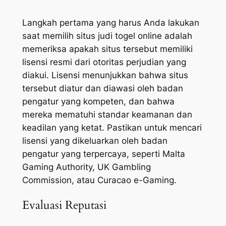
Langkah pertama yang harus Anda lakukan
saat memilih situs judi togel online adalah
memeriksa apakah situs tersebut memiliki
lisensi resmi dari otoritas perjudian yang
diakui. Lisensi menunjukkan bahwa situs
tersebut diatur dan diawasi oleh badan
pengatur yang kompeten, dan bahwa
mereka mematuhi standar keamanan dan
keadilan yang ketat. Pastikan untuk mencari
lisensi yang dikeluarkan oleh badan
pengatur yang terpercaya, seperti Malta
Gaming Authority, UK Gambling
Commission, atau Curacao e-Gaming.
Evaluasi Reputasi