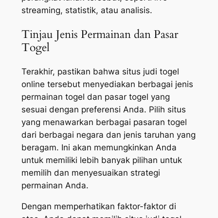
streaming, statistik, atau analisis.
Tinjau Jenis Permainan dan Pasar
Togel
Terakhir, pastikan bahwa situs judi togel
online tersebut menyediakan berbagai jenis
permainan togel dan pasar togel yang
sesuai dengan preferensi Anda. Pilih situs
yang menawarkan berbagai pasaran togel
dari berbagai negara dan jenis taruhan yang
beragam. Ini akan memungkinkan Anda
untuk memiliki lebih banyak pilihan untuk
memilih dan menyesuaikan strategi
permainan Anda.
Dengan memperhatikan faktor-faktor di