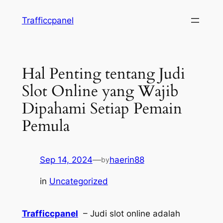
Skip
Trafficcpanel
to
content
Hal Penting tentang Judi
Slot Online yang Wajib
Dipahami Setiap Pemain
Pemula
Sep 14, 2024
—
haerin88
by
in
Uncategorized
Trafficcpanel
– Judi slot online adalah