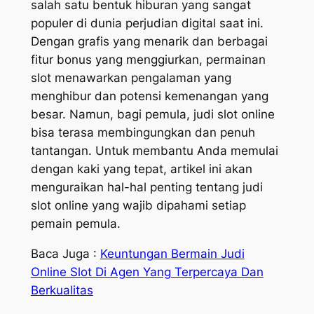
salah satu bentuk hiburan yang sangat
populer di dunia perjudian digital saat ini.
Dengan grafis yang menarik dan berbagai
fitur bonus yang menggiurkan, permainan
slot menawarkan pengalaman yang
menghibur dan potensi kemenangan yang
besar. Namun, bagi pemula, judi slot online
bisa terasa membingungkan dan penuh
tantangan. Untuk membantu Anda memulai
dengan kaki yang tepat, artikel ini akan
menguraikan hal-hal penting tentang judi
slot online yang wajib dipahami setiap
pemain pemula.
Baca Juga :
Keuntungan Bermain Judi
Online Slot Di Agen Yang Terpercaya Dan
Berkualitas