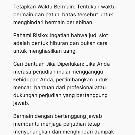
Tetapkan Waktu Bermain: Tentukan waktu
bermain dan patuhi batas tersebut untuk
menghindari bermain berlebihan.
Pahami Risiko: Ingatlah bahwa judi slot
adalah bentuk hiburan dan bukan cara
untuk menghasilkan uang.
Cari Bantuan Jika Diperlukan: Jika Anda
merasa perjudian mulai mengganggu
kehidupan Anda, pertimbangkan untuk
mencari bantuan dari profesional atau
dukungan perjudian yang bertanggung
jawab.
Bermain dengan bertanggung jawab
membantu menjaga perjudian tetap
menyenangkan dan menghindari dampak