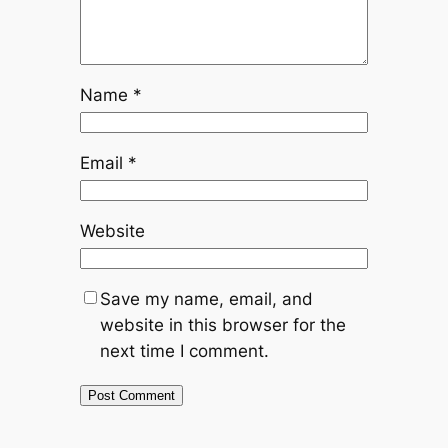
Name
*
Email
*
Website
Save my name, email, and
website in this browser for the
next time I comment.