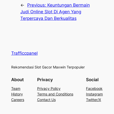
←
Previous:
Keuntungan Bermain
Judi Online Slot Di Agen Yang
Terpercaya Dan Berkualitas
Trafficcpanel
Rekomendasi Slot Gacor Maxwin Terpopuler
About
Privacy
Social
Team
Privacy Policy
Facebook
History
Terms and Conditions
Instagram
Careers
Contact Us
Twitter/X