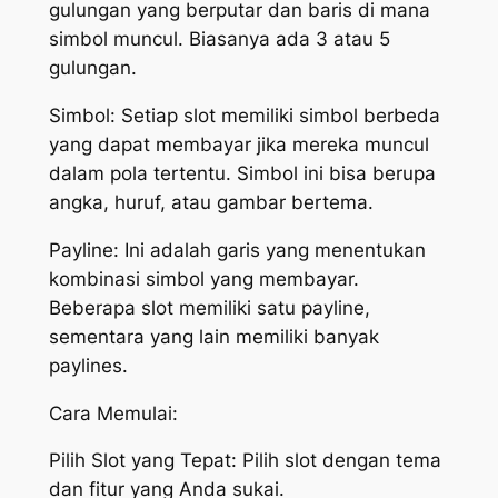
gulungan yang berputar dan baris di mana
simbol muncul. Biasanya ada 3 atau 5
gulungan.
Simbol: Setiap slot memiliki simbol berbeda
yang dapat membayar jika mereka muncul
dalam pola tertentu. Simbol ini bisa berupa
angka, huruf, atau gambar bertema.
Payline: Ini adalah garis yang menentukan
kombinasi simbol yang membayar.
Beberapa slot memiliki satu payline,
sementara yang lain memiliki banyak
paylines.
Cara Memulai:
Pilih Slot yang Tepat: Pilih slot dengan tema
dan fitur yang Anda sukai.