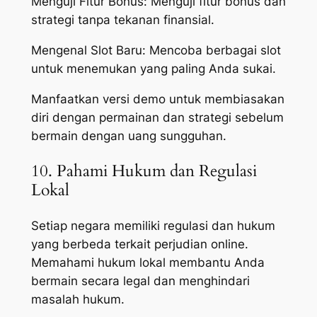
Menguji Fitur Bonus: Menguji fitur bonus dan
strategi tanpa tekanan finansial.
Mengenal Slot Baru: Mencoba berbagai slot
untuk menemukan yang paling Anda sukai.
Manfaatkan versi demo untuk membiasakan
diri dengan permainan dan strategi sebelum
bermain dengan uang sungguhan.
10. Pahami Hukum dan Regulasi
Lokal
Setiap negara memiliki regulasi dan hukum
yang berbeda terkait perjudian online.
Memahami hukum lokal membantu Anda
bermain secara legal dan menghindari
masalah hukum.