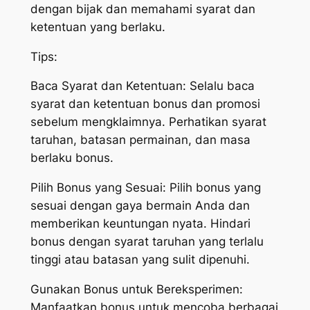
dengan bijak dan memahami syarat dan
ketentuan yang berlaku.
Tips:
Baca Syarat dan Ketentuan: Selalu baca
syarat dan ketentuan bonus dan promosi
sebelum mengklaimnya. Perhatikan syarat
taruhan, batasan permainan, dan masa
berlaku bonus.
Pilih Bonus yang Sesuai: Pilih bonus yang
sesuai dengan gaya bermain Anda dan
memberikan keuntungan nyata. Hindari
bonus dengan syarat taruhan yang terlalu
tinggi atau batasan yang sulit dipenuhi.
Gunakan Bonus untuk Bereksperimen:
Manfaatkan bonus untuk mencoba berbagai