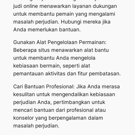
judi online menawarkan layanan dukungan
untuk membantu pemain yang mengalami
masalah perjudian. Hubungi mereka jika
Anda memerlukan bantuan.
Gunakan Alat Pengelolaan Permainan:
Beberapa situs menawarkan alat bantu
untuk membantu Anda mengelola
kebiasaan bermain, seperti alat
pemantauan aktivitas dan fitur pembatasan.
Cari Bantuan Profesional: Jika Anda merasa
kesulitan untuk mengendalikan kebiasaan
perjudian Anda, pertimbangkan untuk
mencari bantuan dari profesional atau
konselor yang berpengalaman dalam
masalah perjudian.