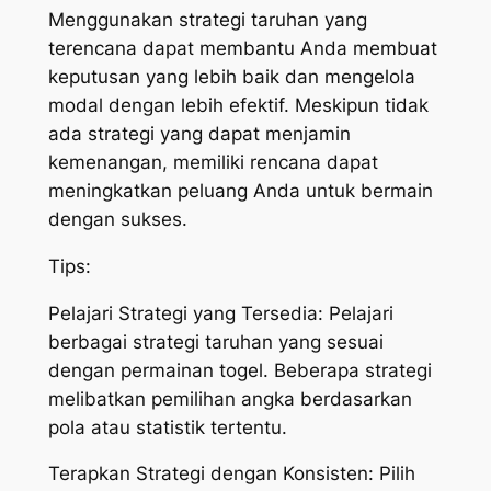
Menggunakan strategi taruhan yang
terencana dapat membantu Anda membuat
keputusan yang lebih baik dan mengelola
modal dengan lebih efektif. Meskipun tidak
ada strategi yang dapat menjamin
kemenangan, memiliki rencana dapat
meningkatkan peluang Anda untuk bermain
dengan sukses.
Tips:
Pelajari Strategi yang Tersedia: Pelajari
berbagai strategi taruhan yang sesuai
dengan permainan togel. Beberapa strategi
melibatkan pemilihan angka berdasarkan
pola atau statistik tertentu.
Terapkan Strategi dengan Konsisten: Pilih