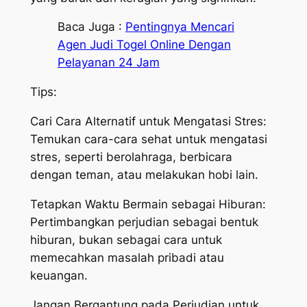
Baca Juga :
Pentingnya Mencari
Agen Judi Togel Online Dengan
Pelayanan 24 Jam
Tips:
Cari Cara Alternatif untuk Mengatasi Stres:
Temukan cara-cara sehat untuk mengatasi
stres, seperti berolahraga, berbicara
dengan teman, atau melakukan hobi lain.
Tetapkan Waktu Bermain sebagai Hiburan:
Pertimbangkan perjudian sebagai bentuk
hiburan, bukan sebagai cara untuk
memecahkan masalah pribadi atau
keuangan.
Jangan Bergantung pada Perjudian untuk