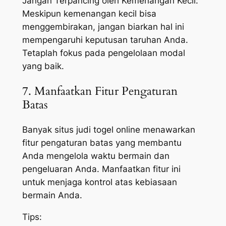
Jangan Terpancing oleh Kemenangan Kecil:
Meskipun kemenangan kecil bisa
menggembirakan, jangan biarkan hal ini
mempengaruhi keputusan taruhan Anda.
Tetaplah fokus pada pengelolaan modal
yang baik.
7. Manfaatkan Fitur Pengaturan
Batas
Banyak situs judi togel online menawarkan
fitur pengaturan batas yang membantu
Anda mengelola waktu bermain dan
pengeluaran Anda. Manfaatkan fitur ini
untuk menjaga kontrol atas kebiasaan
bermain Anda.
Tips: